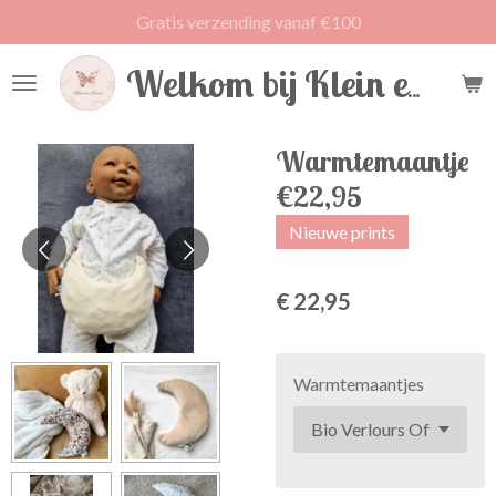
Gratis verzending vanaf €100
Ga
direct
naar
Welkom bij Klein en Koester
de
hoofdinhoud
Warmtemaantje
€22,95
Nieuwe prints
€ 22,95
Warmtemaantjes