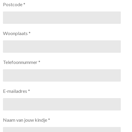
Postcode *
Woonplaats *
Telefoonnummer *
E-mailadres *
Naam van jouw kindje *