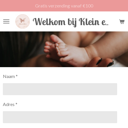
Gratis verzending vanaf €100
Ga
direct
naar
Welkom bij Klein en Koester
de
hoofdinhoud
Naam *
Adres *