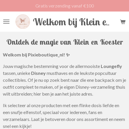
Gratis verzending vanaf €100
Ga
direct
naar
Welkom bij Klein en Koester
de
hoofdinhoud
Ontdek de magie van Klein en Koester
Welkom bij Pixieboutique_nl! ✨
Jouw magische bestemming voor de allermooiste
Loungefly
tassen, unieke
Disney
musthaves en de leukste popcultuur
collectibles. Of je nu op zoek bent naar die ene backpack om je
outfit compleet te maken, of je eigen Disney-verzameling thuis
wilt uitbreiden; hier ben je aan het juiste adres.
Ik selecteer al onze producten met een flinke dosis liefde en
een snufje elfenstof, speciaal voor iedereen, fans en
verzamelaars. Laat je betoveren door ons assortiment en neem
snel een kijkje!