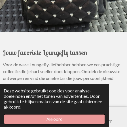
Jouw favoriete Loungefly tassen
Voor de ware Loungefly-liefhebber hebben we een prachtige
collectie die je hart sneller doet kloppen. Ontdek de nieuwste
ontwerpen en vind die unieke tas die jouw persoonlijkheid
weerspiegelt. Elk stuk is zorgvuldig geselecteerd om je
Deze website gebruikt cookies voor analyse-
verzameling compleet te maken.
doeleinden en/of het tonen van advertenties. Door
gebruik te blijven maken van de site gaat u hiermee
Shop Loungefly
akkoord.
Akkoord
E-mailadres
Facebook
WhatsApp