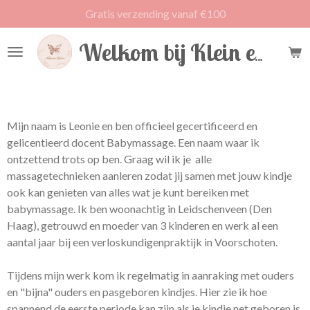
Gratis verzending vanaf €100
Ga
direct
naar
Welkom bij Klein en Koester
de
hoofdinhoud
Mijn naam is Leonie en ben officieel gecertificeerd en
gelicentieerd docent Babymassage. Een naam waar ik
ontzettend trots op ben. Graag wil ik je alle
massagetechnieken aanleren zodat jij samen met jouw kindje
ook kan genieten van alles wat je kunt bereiken met
babymassage. Ik ben woonachtig in Leidschenveen (Den
Haag), getrouwd en moeder van 3 kinderen en werk al een
aantal jaar bij een verloskundigenpraktijk in Voorschoten.
Tijdens mijn werk kom ik regelmatig in aanraking met ouders
en "bijna" ouders en pasgeboren kindjes. Hier zie ik hoe
spannend de eerste periode kan zijn als je kindje net geboren is.